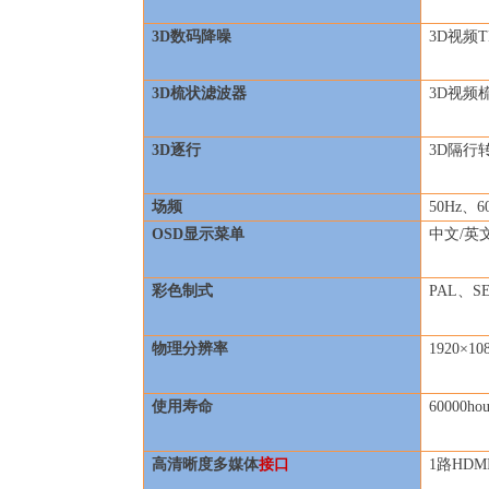
3D
数码降噪
3D
视频T
3D
梳状滤波器
3D
视频
3D
逐行
3D
隔行
场频
50Hz
、60
OSD
显示菜单
中文/英
彩色制式
PAL
、S
物理分辨率
1920×10
使用寿命
60000hou
高清晰度多媒体
接口
1
路HDM