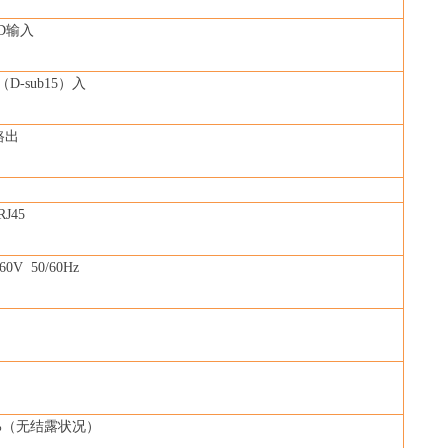
-D输入
（D-sub15）入
路出
选
J45
60V 50/60Hz
%
（无结露状况）