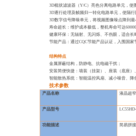
3D
梳状滤波器（Y/C）亮色分离电路单元，
3D
逐行处理及帧频归一转化电路单元，使隔行
3D
数字信号降噪单元，将视频图像噪点降到最
寿命超长：维护成本极低，整机寿命可达6000
健康环保：无辐射、无闪烁、不伤眼，适合长
节能产品：通过CQC节能产品认证，入围国家
结构特点
金属屏蔽结构，防静电、抗电磁干扰；
安装简便快捷：墙装（挂架）、座装（底座）
智能散热系统：智能温控风扇、减小噪音、降
技术参数
产品名称
液晶超
产品型号
LC55HD
功能描述
简易拼