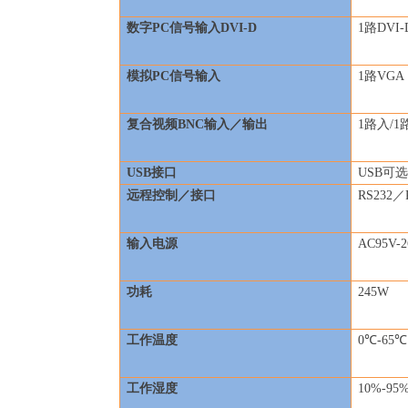
数字PC信号输入DVI-D
1
路DVI
模拟PC信号输入
1
路VGA
复合视频BNC输入／输出
1
路入/1
USB
接口
USB
可
远程控制／接口
RS232
／R
输入电源
AC95V-2
功耗
245W
工作温度
0℃-65℃
工作湿度
10%-95