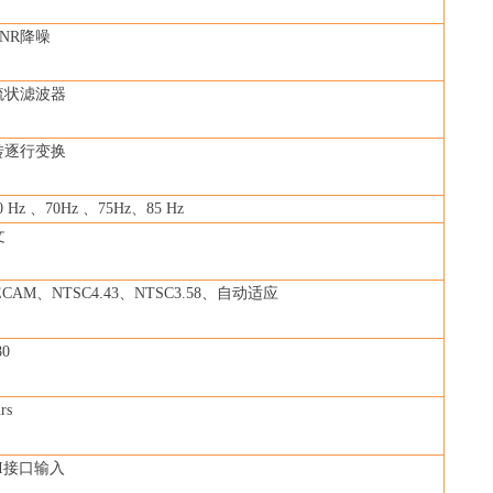
NR降噪
梳状滤波器
转逐行变换
 Hz 、70Hz 、75Hz、85 Hz
文
ECAM、NTSC4.43、NTSC3.58、自动适应
80
rs
I接口输入