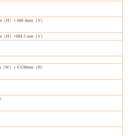
m
（H）× 680.4mm（V）
m
（H）×684.3 mm（V）
m
（W）× 0.630mm（H）
㎡