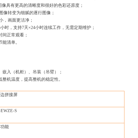
使图像具有更高的清晰度和很好的色彩还原度；
图像转变为细腻的逐行图像；
小，画面更洁净；
0小时，支持7天×24小时连续工作，无需定期维护；
时间正常观看；
节能清单。
、嵌入（机柜）、吊装（吊臂）；
低整机温度，提高整机的稳定性。
窄边拼接屏
-EWZE-S
接功能