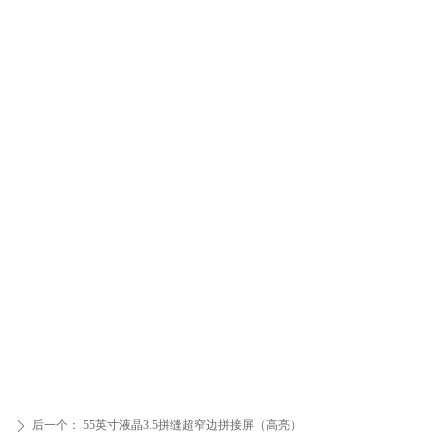
后一个：
55英寸液晶3.5拼缝超窄边拼接屏（高亮）
ꄲ