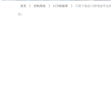
首页
ꄲ
控制系统
ꄲ
LCD拼接屏
ꄲ
55英寸液晶3.8拼缝超窄边
亮）