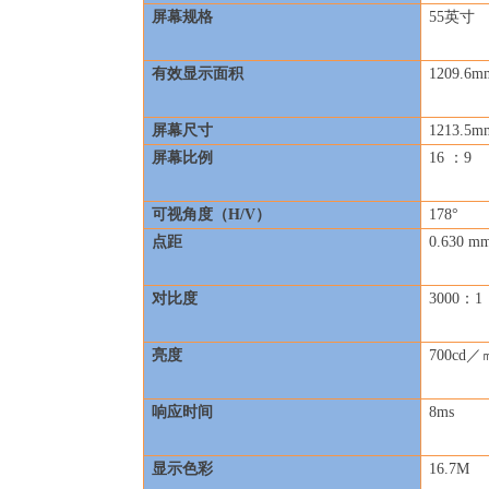
屏幕规格
55
英寸
有效显示面积
1209.6m
屏幕尺寸
1213.5m
屏幕比例
16
：9
可视角度（H/V）
178°
点距
0.630 m
对比度
3000
：1
亮度
700cd
／
响应时间
8ms
显示色彩
16.7M