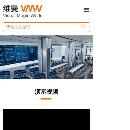
끀
ꄙ
演示视频