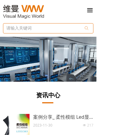
끀
ꄙ
资讯中心
案例分享_ 柔性模组 Led显示屏 室内户外
2023-11-30
217
넶